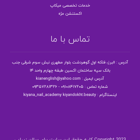
خدمات تخصصی میکاپ
اکستنشن مژه
تماس با ما
آدرس : البرز، فلکه اول گوهردشت بلوار مطهری نبش سوم شرقی جنب
بانک سپه ساختمان اکسین طبقه چهارم واحد ۱۴
آدرس ایمیل : kianenglish@yahoo.com
شماره تماس : ۰۹۱۰۸۴۱۷۲۰۵ - ۰۹۳۵۷۲۸۱۳۲۶
اینستاگرام : kiyana_nail_academy kiyandokht.beauty
Copyright 2023 کلیه حقوق این سایت برای سالن زیبایی