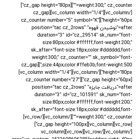
weight:300;” cz_counter=””][cz_gap height=”80px”]
[/vc_column][vc_column width=”1/4″][cz_gap
height=”60px”][cz_counter number=”5″ symbol=”K”
after=”نوشیدن قهوه” position=”tac cz_2rows”
duration=”3″ id=”cz_29514″ sk_num=”font-
size:80px;color:#ffffff;font-weight:200;”
sk_after=”font-size:18px;color:#dddddd;font-
weight:300;” cz_counter=”” sk_symbol=”font-
size:44px;color:#ffeb3b;font-weight:500;”][cz_gap
height=”80px”][/vc_column][vc_column width=”1/4″]
[cz_gap height=”60px”][cz_counter number=”27″
after=”دریافت جایزه” position=”tac cz_2rows”
duration=”3″ id=”cz_101591″ sk_num=”font-
size:80px;color:#ffffff;font-weight:200;”
sk_after=”font-size:18px;color:#dddddd;font-
weight:300;” cz_counter=””][/vc_column][/vc_row]
[vc_row][vc_column][cz_gap height=”100px”]
[/vc_column][/vc_row][vc_row][vc_column