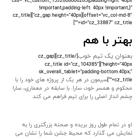
css=”.vc_custom_1532608606285{padding-right: 40px
!important;padding-left: 40px !important;}”
offset=”vc_col-md-8″][cz_gap height=”40px”][cz_title
id=”cz_33887″ cz_title=””]
بهتر با هم
بعنوان یک تیم خوب
[/cz_title][cz_gap
height=”40px”][cz_title id=”cz_104385″
sk_overall_tablet=”padding-bottom:40px;”
سیمون در هر یک از پروژه های خود را با
cz_title=””]
محکوم و همسر خود، سارا. با سابقه در معماری، سارا
چشم انداز اصلی را برای تیم فراهم می کند.
او در تمام طول روز بریده و صحنه بزرگتری را به
نمایش می گذارد که محیط جشن شما را نشان می