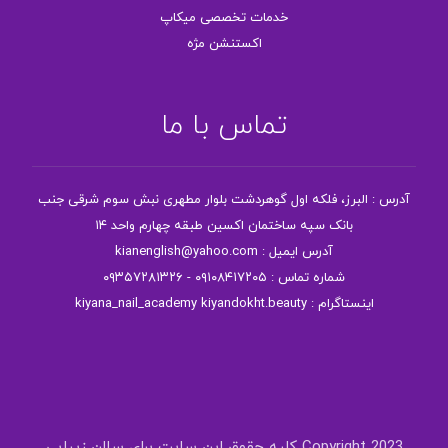
خدمات تخصصی میکاپ
اکستنشن مژه
تماس با ما
آدرس : البرز، فلکه اول گوهردشت بلوار مطهری نبش سوم شرقی جنب
بانک سپه ساختمان اکسین طبقه چهارم واحد ۱۴
آدرس ایمیل : kianenglish@yahoo.com
شماره تماس : ۰۹۱۰۸۴۱۷۲۰۵ - ۰۹۳۵۷۲۸۱۳۲۶
اینستاگرام : kiyana_nail_academy kiyandokht.beauty
Copyright 2023 کلیه حقوق این سایت برای سالن زیبایی